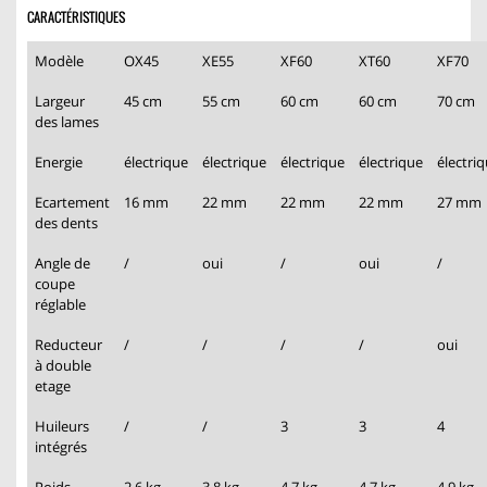
CARACTÉRISTIQUES
Modèle
OX45
XE55
XF60
XT60
XF70
Largeur
45 cm
55 cm
60 cm
60 cm
70 cm
des lames
Energie
électrique
électrique
électrique
électrique
électri
Ecartement
16 mm
22 mm
22 mm
22 mm
27 mm
des dents
Angle de
/
oui
/
oui
/
coupe
réglable
Reducteur
/
/
/
/
oui
à double
etage
Huileurs
/
/
3
3
4
intégrés