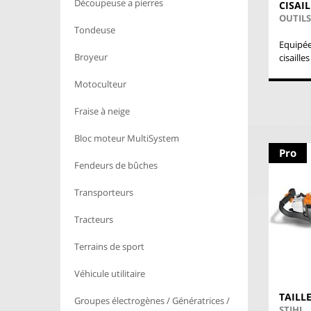
Découpeuse a pierres
CISAIL
OUTIL
Tondeuse
Equipée
Broyeur
cisaille
Motoculteur
Fraise à neige
Bloc moteur MultiSystem
Pro
Fendeurs de bûches
Transporteurs
Tracteurs
Terrains de sport
Véhicule utilitaire
TAILL
Groupes électrogènes / Génératrices /
STIHL