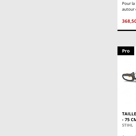
Pour la 
autour 
368,5
Pro
TAILL
- 75 C
STIHL