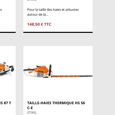
es
Pour la taille des haies et arbustes
autour de la…
148,50 € TTC
S 87 T
TAILLE-HAIES THERMIQUE HS 56
C-E
STIHL