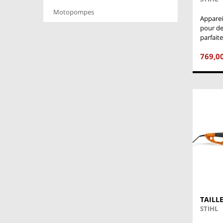
Motopompes
Apparei
pour de
parfai
769,0
TAILL
STIHL