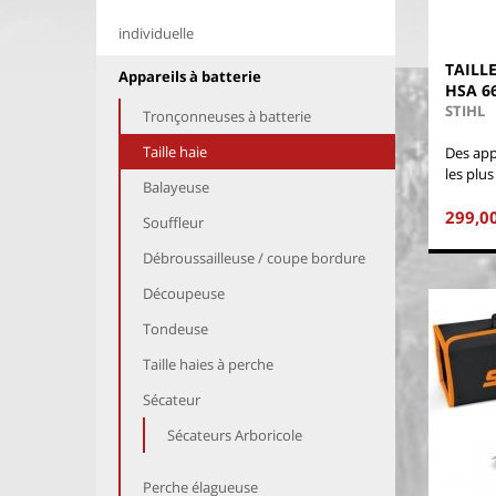
individuelle
TAILLE
Appareils à batterie
HSA 6
STIHL
Tronçonneuses à batterie
Taille haie
Des app
les plus
Balayeuse
299,0
Souffleur
Débroussailleuse / coupe bordure
Découpeuse
Tondeuse
Taille haies à perche
Sécateur
Sécateurs Arboricole
Perche élagueuse