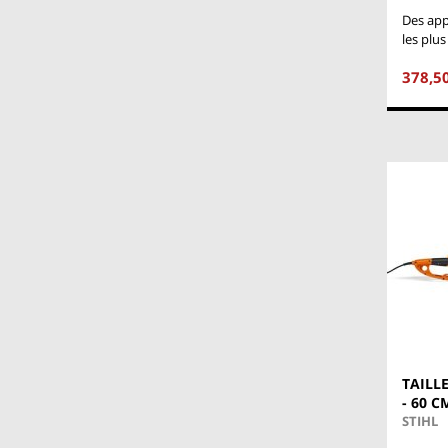
Des app
les plus
378,5
TAILL
- 60 C
STIHL