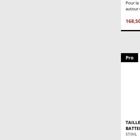
Pour la 
autour 
168,5
Pro
TAILL
BATTE
STIHL