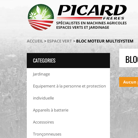
ACCUEIL
>
ESPACE VERT
>
BLOC MOTEUR MULTISYSTEM
BLO
CATEGORIES
Jardinage
Aucun p
Equipement à la personne et protection
individuelle
Appareils à batterie
Accessoires
Tronçonneuses