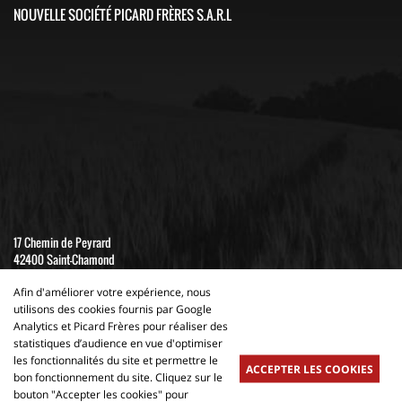
NOUVELLE SOCIÉTÉ PICARD FRÈRES S.A.R.L
17 Chemin de Peyrard
42400 Saint-Chamond
04 77 22 19 91
Afin d'améliorer votre expérience, nous
utilisons des cookies fournis par Google
Nouvelle Société PICARD FRERES SARL - CAPITAL 100 000 €
Analytics et Picard Frères pour réaliser des
statistiques d’audience en vue d'optimiser
SIRET 533 858 908 00015 - APE 4661 Z - R.C. ST ETIENNE 2011 B 01049
les fonctionnalités du site et permettre le
ACCEPTER LES COOKIES
bon fonctionnement du site. Cliquez sur le
bouton "Accepter les cookies" pour