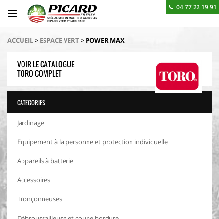
04 77 22 19 91
BESOIN D'UN RENSEIGNEMENT ? CONTACTEZ-NOUS
ACCUEIL
>
ESPACE VERT
>
POWER MAX
VOIR LE CATALOGUE
TORO COMPLET
CATEGORIES
Jardinage
Equipement à la personne et protection individuelle
Appareils à batterie
Accessoires
Tronçonneuses
Débroussailleuse et coupe bordure