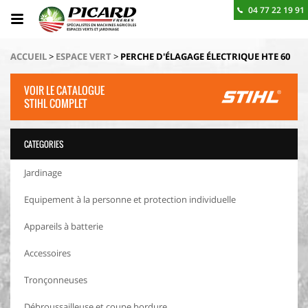
04 77 22 19 91
BESOIN D'UN RENSEIGNEMENT ? CONTACTEZ-NOUS
ACCUEIL
>
ESPACE VERT
>
PERCHE D'ÉLAGAGE ÉLECTRIQUE HTE 60
VOIR LE CATALOGUE
STIHL COMPLET
CATEGORIES
Jardinage
Equipement à la personne et protection individuelle
Appareils à batterie
Accessoires
Tronçonneuses
Débroussailleuse et coupe bordure