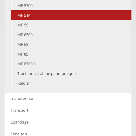
MF 5700
MF 5 M
MF 5S
MF 6700
MF 6S
MF 8S
MF 8700 S
Tracteurs à cabine panoramique
Reform
manutention
Transport
Epandage
Fenaison