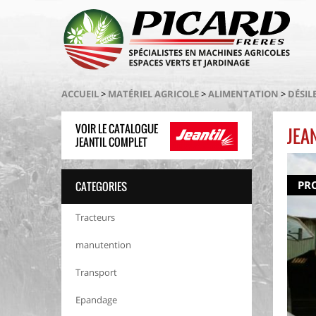
ACCUEIL
>
MATÉRIEL AGRICOLE
>
ALIMENTATION
>
DÉSIL
VOIR LE CATALOGUE
JEA
JEANTIL COMPLET
PR
CATEGORIES
Tracteurs
manutention
Transport
Epandage