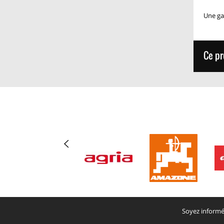
Une ga
Ce pr
Soyez informé 