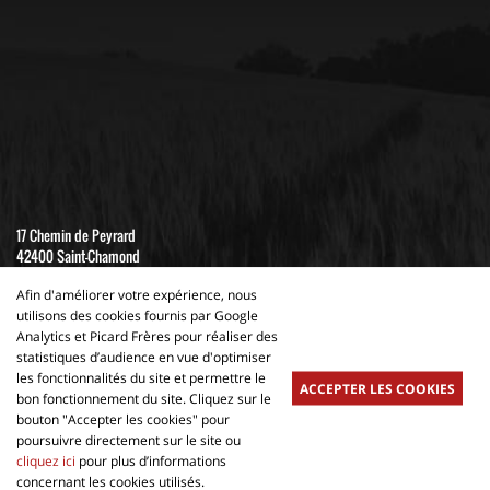
17 Chemin de Peyrard
42400 Saint-Chamond
04 77 22 19 91
Afin d'améliorer votre expérience, nous
utilisons des cookies fournis par Google
Nouvelle Société PICARD FRERES SARL - CAPITAL 100 000 €
Analytics et Picard Frères pour réaliser des
statistiques d’audience en vue d'optimiser
SIRET 533 858 908 00015 - APE 4661 Z - R.C. ST ETIENNE 2011 B 01049
les fonctionnalités du site et permettre le
ACCEPTER LES COOKIES
bon fonctionnement du site. Cliquez sur le
bouton "Accepter les cookies" pour
poursuivre directement sur le site ou
cliquez ici
pour plus d’informations
Conception et réalisation :
Nateev.fr
concernant les cookies utilisés.