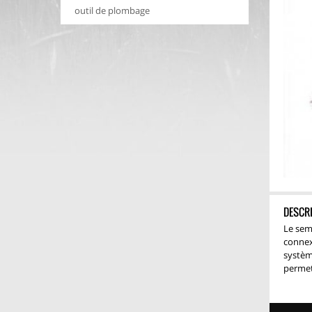
outil de plombage
DESCR
Le sem
connex
systèm
permet