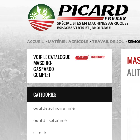
ACCUEIL
>
MATÉRIEL AGRICOLE
>
TRAVAIL DE SOL
>
SEMO
VOIR LE CATALOGUE
MAS
MASCHIO-
GASPARDO
ALI
COMPLET
CATEGORIES
outil de sol non animé
outil du sol animé
semoir